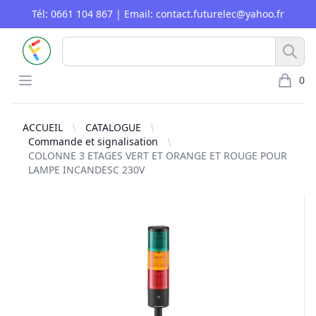
Tél: 0661 104 867 | Email: contact.futurelec@yahoo.fr
FUTURELEC
Rech
Open menu
0
article 
ACCUEIL
CATALOGUE
Commande et signalisation
COLONNE 3 ETAGES VERT ET ORANGE ET ROUGE POUR
LAMPE INCANDESC 230V