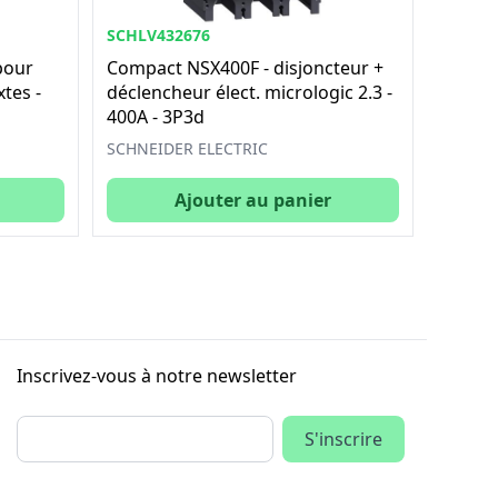
SCHLV432676
pour
Compact NSX400F - disjoncteur +
tes -
déclencheur élect. micrologic 2.3 -
400A - 3P3d
SCHNEIDER ELECTRIC
Ajouter au panier
Inscrivez-vous à notre newsletter
S'inscrire