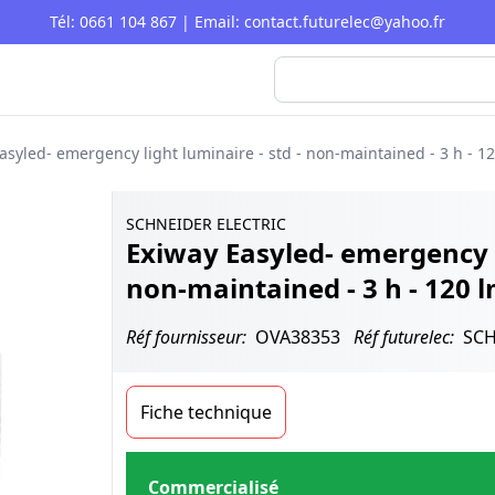
Tél: 0661 104 867 | Email: contact.futurelec@yahoo.fr
asyled- emergency light luminaire - std - non-maintained - 3 h - 1
SCHNEIDER ELECTRIC
Exiway Easyled- emergency li
non-maintained - 3 h - 120 
Réf fournisseur:
OVA38353
Réf futurelec:
SC
Fiche technique
Commercialisé