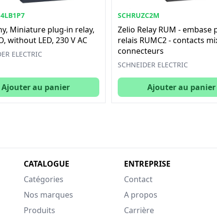
4LB1P7
SCHRUZC2M
, Miniature plug-in relay,
Zelio Relay RUM - embase 
CO, without LED, 230 V AC
relais RUMC2 - contacts mix
connecteurs
ER ELECTRIC
SCHNEIDER ELECTRIC
Ajouter au panier
Ajouter au panier
CATALOGUE
ENTREPRISE
Catégories
Contact
Nos marques
A propos
Produits
Carrière