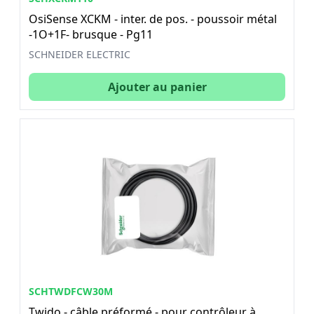
OsiSense XCKM - inter. de pos. - poussoir métal
-1O+1F- brusque - Pg11
SCHNEIDER ELECTRIC
Ajouter au panier
SCHTWDFCW30M
Twido - câble préformé - pour contrôleur à