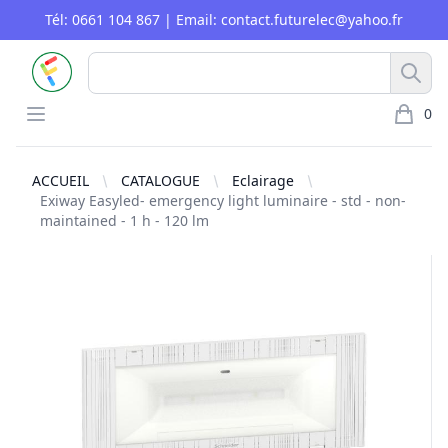
Tél: 0661 104 867 | Email: contact.futurelec@yahoo.fr
FUTURELEC
Rech
Open menu
0
article 
ACCUEIL
CATALOGUE
Eclairage
Exiway Easyled- emergency light luminaire - std - non-
maintained - 1 h - 120 lm