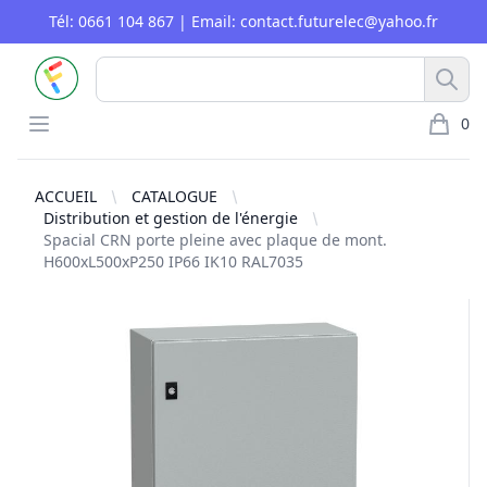
Tél: 0661 104 867 | Email: contact.futurelec@yahoo.fr
FUTURELEC
Rech
Open menu
0
article 
ACCUEIL
CATALOGUE
Distribution et gestion de l'énergie
Spacial CRN porte pleine avec plaque de mont.
H600xL500xP250 IP66 IK10 RAL7035