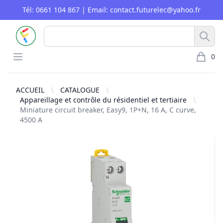
Tél: 0661 104 867 | Email: contact.futurelec@yahoo.fr
FUTURELEC
Rech
Open menu
0
article 
ACCUEIL
CATALOGUE
Appareillage et contrôle du résidentiel et tertiaire
Miniature circuit breaker, Easy9, 1P+N, 16 A, C curve,
4500 A