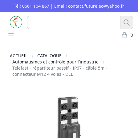
Tél: 0661 104 867 | Email: contact.futurelec@yahoo.fr
FUTURELEC
Rech
Open menu
0
article 
ACCUEIL
CATALOGUE
Automatismes et contrôle pour l'industrie
Telefast - répartiteur passif - IP67 - câble 5m -
connecteur M12 4 voies - DEL