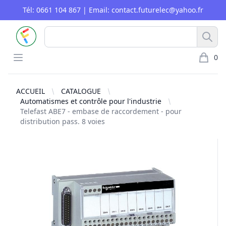
Tél: 0661 104 867 | Email: contact.futurelec@yahoo.fr
FUTURELEC
Rech
Open menu
0
article 
ACCUEIL
CATALOGUE
Automatismes et contrôle pour l'industrie
Telefast ABE7 - embase de raccordement - pour
distribution pass. 8 voies