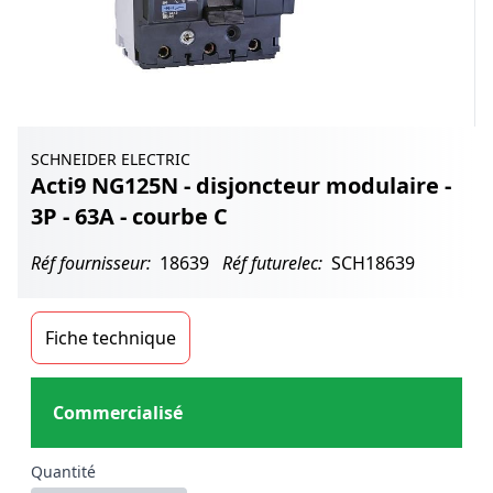
SCHNEIDER ELECTRIC
Acti9 NG125N - disjoncteur modulaire -
3P - 63A - courbe C
Réf fournisseur:
18639
Réf futurelec:
SCH18639
Fiche technique
Commercialisé
Quantité