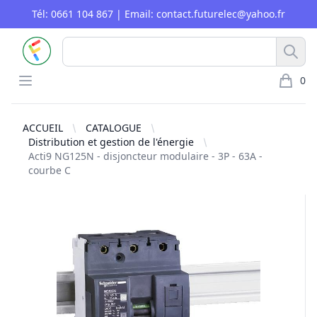
Tél: 0661 104 867 | Email: contact.futurelec@yahoo.fr
FUTURELEC
Rech
Open menu
0
article 
ACCUEIL
CATALOGUE
Distribution et gestion de l'énergie
Acti9 NG125N - disjoncteur modulaire - 3P - 63A -
courbe C