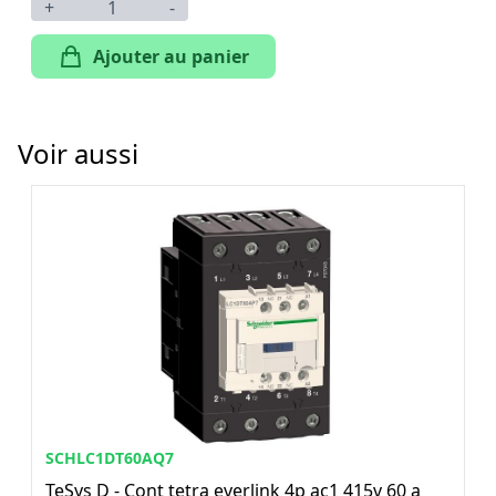
+
-
Ajouter au panier
Voir aussi
SCHLC1DT60AQ7
TeSys D - Cont tetra everlink 4p ac1 415v 60 a